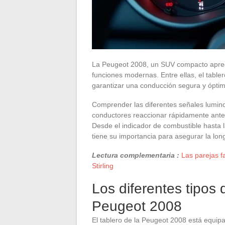
La Peugeot 2008, un SUV compacto apreci
funciones modernas. Entre ellas, el tabl
garantizar una conducción segura y óptim
Comprender las diferentes señales lumino
conductores reaccionar rápidamente ante
Desde el indicador de combustible hasta 
tiene su importancia para asegurar la long
Lectura complementaria :
Las parejas 
Stirling
Los diferentes tipos 
Peugeot 2008
El tablero de la Peugeot 2008 está equi