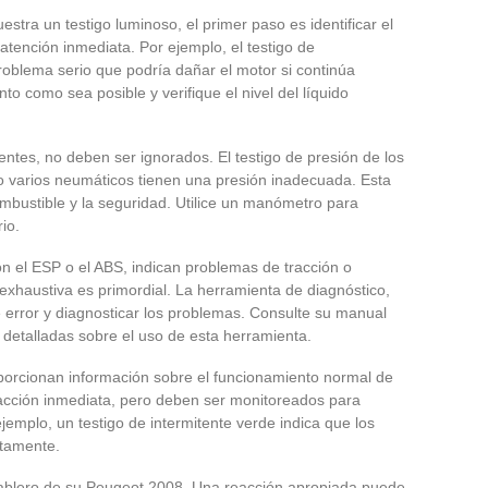
tra un testigo luminoso, el primer paso es identificar el
 atención inmediata. Por ejemplo, el testigo de
roblema serio que podría dañar el motor si continúa
o como sea posible y verifique el nivel del líquido
ntes, no deben ser ignorados. El testigo de presión de los
o varios neumáticos tienen una presión inadecuada. Esta
mbustible y la seguridad. Utilice un manómetro para
rio.
on el ESP o el ABS, indican problemas de tracción o
 exhaustiva es primordial. La herramienta de diagnóstico,
e error y diagnosticar los problemas. Consulte su manual
s detalladas sobre el uso de esta herramienta.
oporcionan información sobre el funcionamiento normal de
acción inmediata, pero deben ser monitoreados para
emplo, un testigo de intermitente verde indica que los
ctamente.
 tablero de su Peugeot 2008. Una reacción apropiada puede