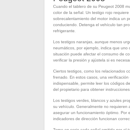
Cuando el tablero de su Peugeot 2008 mues
color de la señal. Un testigo rojo requiere
sobrecalentamiento del motor indica un p
conduciendo. Detenga el vehículo tan pront
refrigerante.
Los testigos naranjas, aunque menos urge
neumáticos, por ejemplo, indica que uno 
situación puede afectar el consumo de co
verificar la presión y ajústela si es necesa
Ciertos testigos, como los relacionados c
frenado. En estos casos, una verificación
indispensable, permite leer los códigos d
del propietario para obtener instruccione
Los testigos verdes, blancos y azules pr
su vehículo. Generalmente no requieren 
asegurar un funcionamiento óptimo. Por ej
indicadores de dirección funcionan corre
Tome en serio cada señal emitida por el