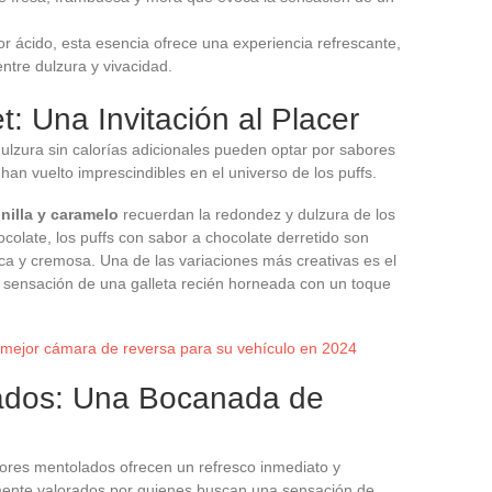
r ácido, esta esencia ofrece una experiencia refrescante,
ntre dulzura y vivacidad.
 Una Invitación al Placer
ulzura sin calorías adicionales pueden optar por sabores
han vuelto imprescindibles en el universo de los puffs.
nilla y caramelo
recuerdan la redondez y dulzura de los
colate, los puffs con sabor a chocolate derretido son
rica y cremosa. Una de las variaciones más creativas es el
la sensación de una galleta recién horneada con un toque
 mejor cámara de reversa para su vehículo en 2024
ados: Una Bocanada de
abores mentolados ofrecen un refresco inmediato y
armente valorados por quienes buscan una sensación de