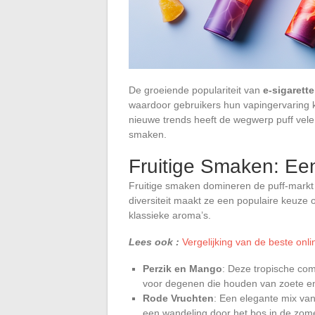
De groeiende populariteit van
e-sigarett
waardoor gebruikers hun vapingervaring 
nieuwe trends heeft de wegwerp puff vele
smaken.
Fruitige Smaken: Ee
Fruitige smaken domineren de puff-markt 
diversiteit maakt ze een populaire keuze o
klassieke aroma’s.
Lees ook :
Vergelijking van de beste on
Perzik en Mango
: Deze tropische com
voor degenen die houden van zoete e
Rode Vruchten
: Een elegante mix va
een wandeling door het bos in de zome