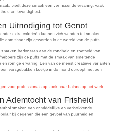
maak, biedt deze smaak een verfrissende ervaring, vaak
heid en levendigheid.
n Uitnodiging tot Genot
n zonder extra calorieën kunnen zich wenden tot smaken
die onmisbaar zijn geworden in de wereld van de puffs.
el smaken
herinneren aan de rondheid en zoetheid van
efhebbers zijn de puffs met de smaak van smeltende
 en romige ervaring. Een van de meest creatieve varianten
an een versgebakken koekje in de mond oproept met een
gen voor professionals op zoek naar balans op het werk
 Ademtocht van Frisheid
menthol smaken een onmiddellijke en verkwikkende
opulair bij degenen die een gevoel van puurheid en