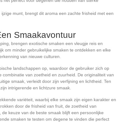
it is het perfect voor degenen die houden van sterke
ijzige munt, brengt dit aroma een zachte frisheid met een
Een Smaakavontuur
pping, brengen exotische smaken een vleugje reis en
k om minder gebruikelijke smaken te ontdekken en elke
erkenning van nieuwe culturen.
pische landschappen op, waardoor de gebruiker zich op
 combinatie van zoetheid en zuurheid. De originaliteit van
tige smaak, verleidt door zijn verfijning en lichtheid. Ten
zijn intrigerende en lichtzure smaak.
kende variëteit, waarbij elke smaak zijn eigen karakter en
okken door de frisheid van fruit, de zoetheid van
, de keuze van de beste smaak blijft een persoonlijke
llende smaken te testen om degene te vinden die perfect