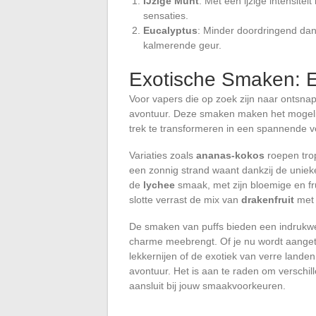
IJzige Munt
: Met een ijzige intensite
sensaties.
Eucalyptus
: Minder doordringend dan 
kalmerende geur.
Exotische Smaken: 
Voor vapers die op zoek zijn naar ontsna
avontuur. Deze smaken maken het mogelij
trek te transformeren in een spannende v
Variaties zoals
ananas-kokos
roepen tro
een zonnig strand waant dankzij de unieke
de
lychee
smaak, met zijn bloemige en frui
slotte verrast de mix van
drakenfruit
met 
De smaken van puffs bieden een indrukwek
charme meebrengt. Of je nu wordt aangetr
lekkernijen of de exotiek van verre landen
avontuur. Het is aan te raden om verschi
aansluit bij jouw smaakvoorkeuren.