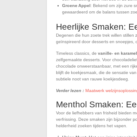
Groene Appel
: Bekend om zijn zure s
gewaardeerd om de balans tussen zoet
Heerlijke Smaken: Ee
Degenen die hun zoete trek willen stille
geïnspireerd door desserts en snoepjes, 
Timeless classics, de
vanille- en karam
zelfgemaakte desserts. Voor chocoladeli
chocolade onweerstaanbaar, met een rijke
blijft de koekjesmaak, die de sensatie v
subtiele noot van rauwe koekjesdeeg.
Verder lezen :
Maatwerk welzijnsoplossin
Menthol Smaken: Een
Voor de liefhebbers van frisheid bieden 
verfrissing. Deze smaken zijn bijzonder p
helderheid zoeken tijdens het vapen.