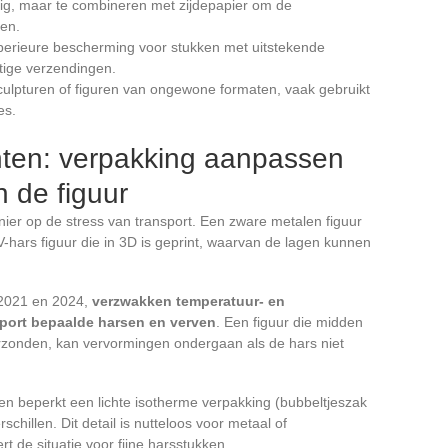
jdig, maar te combineren met zijdepapier om de
en.
perieure bescherming voor stukken met uitstekende
tige verzendingen.
culpturen of figuren van ongewone formaten, vaak gebruikt
es.
nten: verpakking aanpassen
n de figuur
nier op de stress van transport. Een zware metalen figuur
hars figuur die in 3D is geprint, waarvan de lagen kunnen
 2021 en 2024,
verzwakken temperatuur- en
sport bepaalde harsen en verven
. Een figuur die midden
rzonden, kan vervormingen ondergaan als de hars niet
ren beperkt een lichte isotherme verpakking (bubbeltjeszak
hillen. Dit detail is nutteloos voor metaal of
t de situatie voor fijne harsstukken.