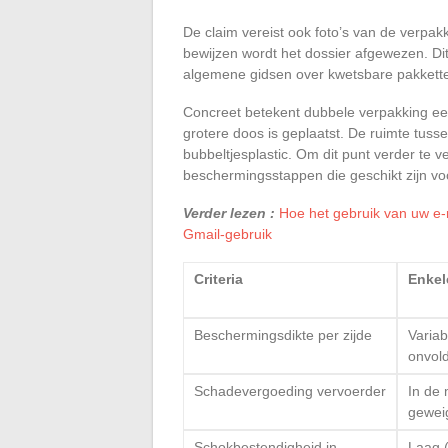
De claim vereist ook foto’s van de verpa
bewijzen wordt het dossier afgewezen. Di
algemene gidsen over kwetsbare pakkett
Concreet betekent dubbele verpakking een
grotere doos is geplaatst. De ruimte tus
bubbeltjesplastic. Om dit punt verder te 
beschermingsstappen die geschikt zijn vo
Verder lezen :
Hoe het gebruik van uw e-m
Gmail-gebruik
Criteria
Enkel
Beschermingsdikte per zijde
Variab
onvol
Schadevergoeding vervoerder
In de 
gewei
Schokbestendigheid in
Laag (