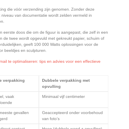
kking die vóór verzending zijn genomen. Zonder deze
t niveau van documentatie wordt zelden vermeld in
en.
 eerste doos die om de figuur is aangepast, die zelf in een
sen de twee wordt opgevuld met gekreukt papier, schuim of
verduidelijken, geeft 100 000 Watts oplossingen voor de
or beeldjes en sculpturen.
ail te optimaliseren: tips en advies voor een effectieve
e verpakking
Dubbele verpakking met
opvulling
el, vaak
Minimaal vijf centimeter
doende
meeste gevallen
Geaccepteerd onder voorbehoud
gerd
van foto’s
direct contact
Hoog (dubbele wand + opvulling)