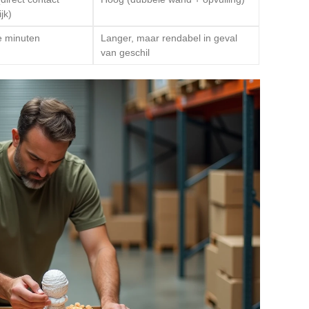
jk)
e minuten
Langer, maar rendabel in geval
van geschil