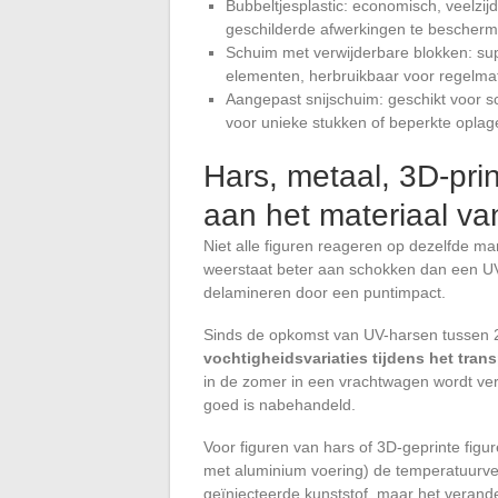
Bubbeltjesplastic: economisch, veelzi
geschilderde afwerkingen te bescherm
Schuim met verwijderbare blokken: su
elementen, herbruikbaar voor regelma
Aangepast snijschuim: geschikt voor s
voor unieke stukken of beperkte oplag
Hars, metaal, 3D-pri
aan het materiaal va
Niet alle figuren reageren op dezelfde ma
weerstaat beter aan schokken dan een UV-
delamineren door een puntimpact.
Sinds de opkomst van UV-harsen tussen
vochtigheidsvariaties tijdens het tran
in de zomer in een vrachtwagen wordt ve
goed is nabehandeld.
Voor figuren van hars of 3D-geprinte figu
met aluminium voering) de temperatuurversc
geïnjecteerde kunststof, maar het verander