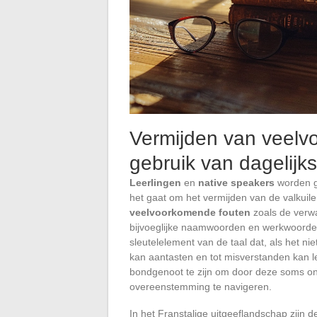
Vermijden van veelvo
gebruik van dagelijk
Leerlingen
en
native speakers
worden ge
het gaat om het vermijden van de valkuile
veelvoorkomende fouten
zoals de verwa
bijvoeglijke naamwoorden en werkwoord
sleutelelement van de taal dat, als het n
kan aantasten en tot misverstanden kan l
bondgenoot te zijn om door deze soms on
overeenstemming te navigeren.
In het Franstalige uitgeeflandschap zijn d