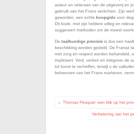
auteur en veteraan van de uitgeverij en jou
gebruik van het Frans verlichten. Zijn we
geworden, een echte
koopgids
voor dege
Dit boek, met zijn heldere uitleg en relev
suggereert methoden om de meest voorko
De
taalkundige precisie
is dus een haalb
beschikking worden gesteld. De Franse ta
met zorg en respect worden behandeld, wa
impliceert. Vind, verken en integreer de 
tot kunst te verheffen, terwijl u de valkui
beheersen van het Frans markeren, vermi
←
Thomas Pesquet: een blik op het priv
Verbetering van het p