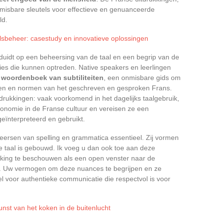
onmisbare sleutels voor effectieve en genuanceerde
ld.
lsbeheer: casestudy en innovatieve oplossingen
duidt op een beheersing van de taal en een begrip van de
nties die kunnen optreden. Native speakers en leerlingen
 woordenboek van subtiliteiten
, een onmisbare gids om
ken en normen van het geschreven en gesproken Frans.
rukkingen: vaak voorkomend in het dagelijks taalgebruik,
onomie in de Franse cultuur en vereisen ze een
eïnterpreteerd en gebruikt.
heersen van spelling en grammatica essentieel. Zij vormen
 taal is gebouwd. Ik voeg u dan ook toe aan deze
kking te beschouwen als een open venster naar de
k. Uw vermogen om deze nuances te begrijpen en ze
 voor authentieke communicatie die respectvol is voor
nst van het koken in de buitenlucht