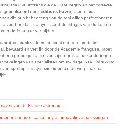
rnalistiek, vuurtorens die de juiste begrip en het correcte
rk, gepubliceerd door
Éditions Favre
, is een must
nen die hun beheersing van de taal willen perfectioneren.
ante voorbeelden, demystificeert de intriges van de taal en
mende fouten te vermijden.
aar doel, dankzij de middelen die door experts ter
al, bewaard en verrijkt door de Académie française, moet
t een grondige kennis van zijn regels en uitzonderingen
aanbevelingen van specialisten om uw dagelijkse uitdrukking
len van spelling- en syntaxisfouten die de weg naar het
jdt.
éleven van de Franse astronaut
ersoneelsbeheer: casestudy en innovatieve oplossingen
→