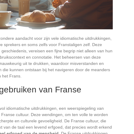
jzondere aandacht voor zijn vele idiomatische uitdrukkingen,
tive sprekers en soms zelfs voor Franstaligen zelf. Deze
 geschiedenis, vereisen een fijne begrip niet alleen van hun
gebruikscontext en connotatie. Het beheersen van deze
 nauwkeurig uit te drukken, waardoor misverstanden en
n die kunnen ontstaan bij het navigeren door de meanders
 het Frans.
 gebruiken van Franse
t vol idiomatische uitdrukkingen, een weerspiegeling van
e Franse cultuur. Deze wendingen, om ten volle te worden
erpte en culturele gevoeligheid. De Franse cultuur, die
akt van de taal een levend erfgoed, dat precies wordt erkend
reel erfgoed van de mensheid
. De Franse uitdrukkingen,