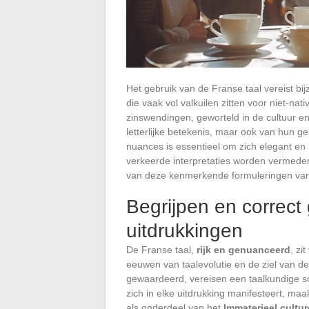
Het gebruik van de Franse taal vereist bi
die vaak vol valkuilen zitten voor niet-na
zinswendingen, geworteld in de cultuur en
letterlijke betekenis, maar ook van hun 
nuances is essentieel om zich elegant en
verkeerde interpretaties worden vermede
van deze kenmerkende formuleringen van
Begrijpen en correct
uitdrukkingen
De Franse taal,
rijk en genuanceerd
, zi
eeuwen van taalevolutie en de ziel van d
gewaardeerd, vereisen een taalkundige sch
zich in elke uitdrukking manifesteert, ma
als onderdeel van het
Immaterieel cultu