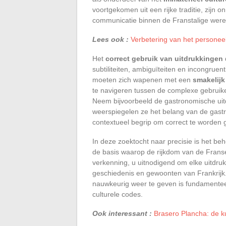
voortgekomen uit een rijke traditie, zijn 
communicatie binnen de Franstalige were
Lees ook :
Verbetering van het personee
Het
correct gebruik van uitdrukkingen
subtiliteiten, ambiguïteiten en incongrue
moeten zich wapenen met een
smakelijk
te navigeren tussen de complexe gebrui
Neem bijvoorbeeld de gastronomische uitd
weerspiegelen ze het belang van de gastr
contextueel begrip om correct te worden g
In deze zoektocht naar precisie is het be
de basis waarop de rijkdom van de Franse
verkenning, u uitnodigend om elke uitdru
geschiedenis en gewoonten van Frankrij
nauwkeurig weer te geven is fundamenteel
culturele codes.
Ook interessant :
Brasero Plancha: de ku