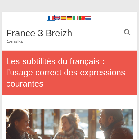
France 3 Breizh
Actualité
Les subtilités du français :
l’usage correct des expressions
courantes