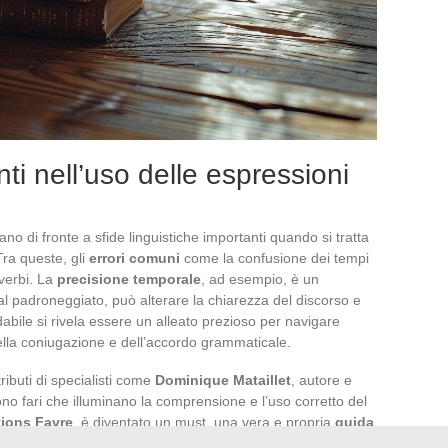
enti nell’uso delle espressioni
ano di fronte a sfide linguistiche importanti quando si tratta
 Tra queste, gli
errori comuni
come la confusione dei tempi
 verbi. La
precisione temporale
, ad esempio, è un
l padroneggiato, può alterare la chiarezza del discorso e
idabile si rivela essere un alleato prezioso per navigare
ella coniugazione e dell’accordo grammaticale.
ributi di specialisti come
Dominique Mataillet
, autore e
ono fari che illuminano la comprensione e l’uso corretto del
tions Favre
, è diventato un must, una vera e propria
guida
fezionare la loro padronanza della lingua. Questo libro,