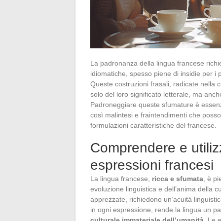
La padronanza della lingua francese richie
idiomatiche, spesso piene di insidie per i p
Queste costruzioni frasali, radicate nella
solo del loro significato letterale, ma anc
Padroneggiare queste sfumature è essenzi
così malintesi e fraintendimenti che poss
formulazioni caratteristiche del francese.
Comprendere e utiliz
espressioni francesi
La lingua francese,
ricca e sfumata
, è pi
evoluzione linguistica e dell’anima della 
apprezzate, richiedono un’acuità linguistic
in ogni espressione, rende la lingua un p
culturale immateriale dell’umanità
. Le 