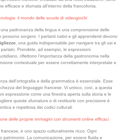
e efficace e sfumata all’interno della francofonia.
cnologia: il mondo delle scuole di videogiochi
una padronanza della lingua e una comprensione delle
 possono sorgere. I parlanti nativi e gli apprendenti devono
igliezze
, una guida indispensabile per navigare tra gli usi e
 parlato. Prendete, ad esempio, le espressioni
otidiano, riflettono l’importanza della gastronomia nella
nsione contestuale per essere correttamente interpretate e
anza dell’ortografia e della grammatica è essenziale. Esse
ricchezza del linguaggio francese. Vi unisco, così, a questa
ni espressione come una finestra aperta sulla storia e le
cogliere queste sfumature e di restituirle con precisione è
ica e rispettosa dei codici culturali.
ione delle proprie immagini con strumenti online efficaci
 francese, è uno spazio culturalmente ricco. Ogni
o patrimonio. La comunicazione, per essere fluida e