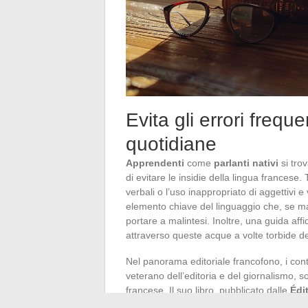
Evita gli errori frequ
quotidiane
Apprendenti
come
parlanti nativi
si trov
di evitare le insidie della lingua francese.
verbali o l’uso inappropriato di aggettivi e
elemento chiave del linguaggio che, se ma
portare a malintesi. Inoltre, una guida aff
attraverso queste acque a volte torbide d
Nel panorama editoriale francofono, i cont
veterano dell’editoria e del giornalismo, s
francese. Il suo libro, pubblicato dalle
Édi
all’acquisto
per coloro che aspirano a per