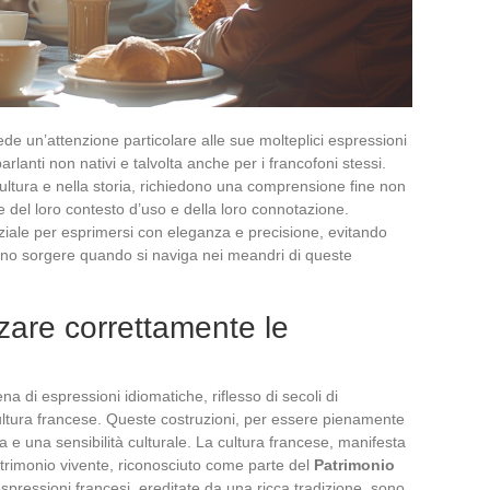
de un’attenzione particolare alle sue molteplici espressioni
arlanti non nativi e talvolta anche per i francofoni stessi.
 cultura e nella storia, richiedono una comprensione fine non
he del loro contesto d’uso e della loro connotazione.
ale per esprimersi con eleganza e precisione, evitando
ono sorgere quando si naviga nei meandri di queste
zare correttamente le
ena di espressioni idiomatiche, riflesso di secoli di
cultura francese. Queste costruzioni, per essere pienamente
a e una sensibilità culturale. La cultura francese, manifesta
atrimonio vivente, riconosciuto come parte del
Patrimonio
espressioni francesi, ereditate da una ricca tradizione, sono