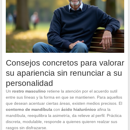
Consejos concretos para valorar
su apariencia sin renunciar a su
personalidad
Un
rostro masculino
retiene la atención por el acuerdo sutil
entre sus líneas y la forma en que se mantienen. Para aquellos
que desean acentuar ciertas áreas, existen medios precisos. El
contorno de mandíbula
con
ácido hialurónico
afina la
mandíbula, reequilibra la asimetría, da relieve al perfil. Práctica
discreta, modulable, responde a quienes quieren realzar sus
rasgos sin disfrazarse.