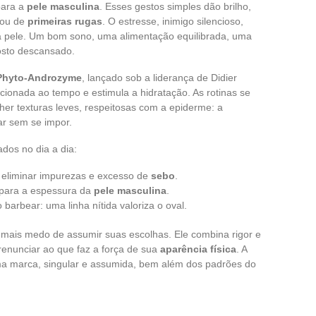
para a
pele masculina
. Esses gestos simples dão brilho,
ou de
primeiras rugas
. O estresse, inimigo silencioso,
 pele. Um bom sono, uma alimentação equilibrada, uma
osto descansado.
Phyto-Androzyme
, lançado sob a liderança de Didier
cionada ao tempo e estimula a hidratação. As rotinas se
her texturas leves, respeitosas com a epiderme: a
ar sem se impor.
ados no dia a dia:
 eliminar impurezas e excesso de
sebo
.
para a espessura da
pele masculina
.
barbear: uma linha nítida valoriza o oval.
mais medo de assumir suas escolhas. Ele combina rigor e
 renunciar ao que faz a força de sua
aparência física
. A
ma marca, singular e assumida, bem além dos padrões do