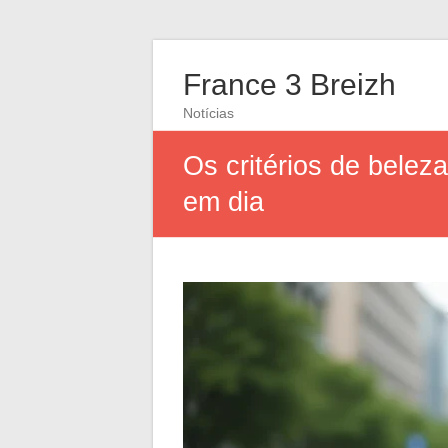
France 3 Breizh
Notícias
Os critérios de belez
em dia