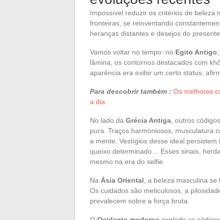
Impossível reduzir os critérios de beleza
fronteiras, se reinventando constantem
heranças distantes e desejos do present
Vamos voltar no tempo: no
Egito Antigo
lâmina, os contornos destacados com khôl
aparência era exibir um certo status, afi
Para descobrir também :
Os melhores co
a dia
No lado da
Grécia Antiga
, outros código
pura. Traços harmoniosos, musculatura co
a mente. Vestígios desse ideal persiste
queixo determinado… Esses sinais, herda
mesmo na era do selfie.
Na
Ásia Oriental
, a beleza masculina se l
Os cuidados são meticulosos, a pilosidade
prevalecem sobre a força bruta.
O
Ocidente moderno
explode os códigos