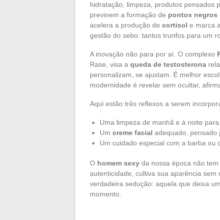
hidratação, limpeza, produtos pensados 
previnem a formação de
pontos negros
acelera a produção de
cortisol
e marca a
gestão do sebo: tantos trunfos para um r
A inovação não para por aí. O complexo
Rase, visa a
queda de testosterona
rela
personalizam, se ajustam. É melhor escol
modernidade é revelar sem ocultar, afirm
Aqui estão três reflexos a serem incorpor
Uma limpeza de manhã e à noite para
Um
creme facial
adequado, pensado 
Um cuidado especial com a barba ou o 
O
homem sexy
da nossa época não tem 
autenticidade, cultiva sua aparência sem
verdadeira sedução: aquela que deixa u
momento.