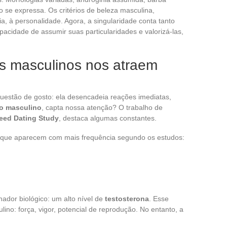
o se expressa. Os critérios de beleza masculina,
a, à personalidade. Agora, a singularidade conta tanto
pacidade de assumir suas particularidades e valorizá-las,
os masculinos nos atraem
estão de gosto: ela desencadeia reações imediatas,
to masculino
, capta nossa atenção? O trabalho de
peed Dating Study
, destaca algumas constantes.
s que aparecem com mais frequência segundo os estudos:
nador biológico: um alto nível de
testosterona
. Esse
ino: força, vigor, potencial de reprodução. No entanto, a