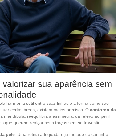
 valorizar sua aparência sem
onalidade
a harmonia sutil entre suas linhas e a forma como são
tuar certas áreas, existem meios precisos. O
contorno da
a mandíbula, reequilibra a assimetria, dá relevo ao perfil.
es que querem realçar seus traços sem se travestir.
da pele
. Uma rotina adequada é já metade do caminho: