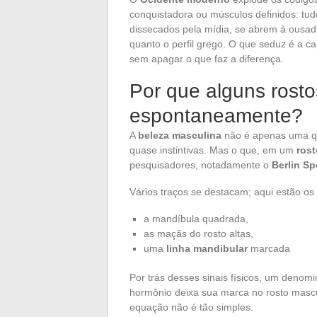
conquistadora ou músculos definidos: tud
dissecados pela mídia, se abrem à ousadi
quanto o perfil grego. O que seduz é a ca
sem apagar o que faz a diferença.
Por que alguns rost
espontaneamente?
A
beleza masculina
não é apenas uma qu
quase instintivas. Mas o que, em um
ros
pesquisadores, notadamente o
Berlin S
Vários traços se destacam; aqui estão o
a mandíbula quadrada,
as maçãs do rosto altas,
uma
linha mandibular
marcada
Por trás desses sinais físicos, um denomi
hormônio deixa sua marca no rosto mascul
equação não é tão simples.