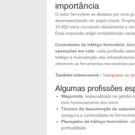
importância
O setor ferroviário se destaca por uma g
desempenhando um papel-chave. Emprega
15.000 trens circulando diariamente e 
Essa expansão exige competências variad
Controlador de tráfego ferroviário
,
téc
operações em solo
: cada profissão ate
tráfego à manutenção das infraestrutura
oferecem as ferramentas necessárias para
Também interessante :
Interpretar os s
Algumas profissões esp
Wagonista
: especializado na gestão 
bom funcionamento dos trens.
Técnico de manutenção de catenár
assegura a continuidade do fornecimen
Planejador de tráfego ferroviário
: o
pontualidade.