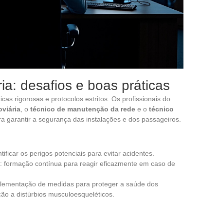
ia: desafios e boas práticas
cas rigorosas e protocolos estritos. Os profissionais do
viária
, o
técnico de manutenção da rede
e o
técnico
ara garantir a segurança das instalações e dos passageiros.
ntificar os perigos potenciais para evitar acidentes.
: formação contínua para reagir eficazmente em caso de
plementação de medidas para proteger a saúde dos
ão a distúrbios musculoesqueléticos.