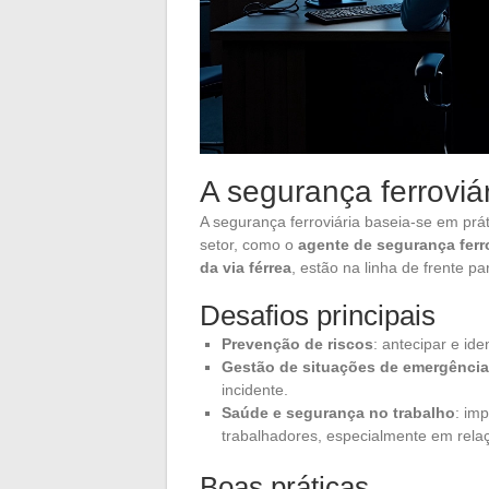
A segurança ferroviár
A segurança ferroviária baseia-se em práti
setor, como o
agente de segurança ferro
da via férrea
, estão na linha de frente p
Desafios principais
Prevenção de riscos
: antecipar e ide
Gestão de situações de emergência
incidente.
Saúde e segurança no trabalho
: im
trabalhadores, especialmente em relaç
Boas práticas