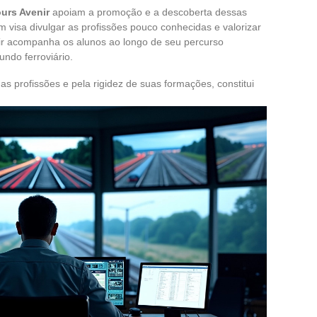
urs Avenir
apoiam a promoção e a descoberta dessas
m visa divulgar as profissões pouco conhecidas e valorizar
ir acompanha os alunos ao longo de seu percurso
undo ferroviário.
uas profissões e pela rigidez de suas formações, constitui