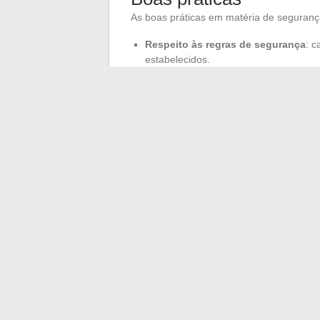
As boas práticas em matéria de segurança
Respeito às regras de segurança
: c
estabelecidos.
Formação contínua
: sessões regular
Cultura de segurança
: promover uma
vigilância coletiva.
Iniciativas como a formação de
salvador 
programas de prevenção de
distúrbios
setor com a segurança. O setor ferroviári
suas formações, constitui um pilar de no
←
Como é definido o salário em portage 
Como aproveita