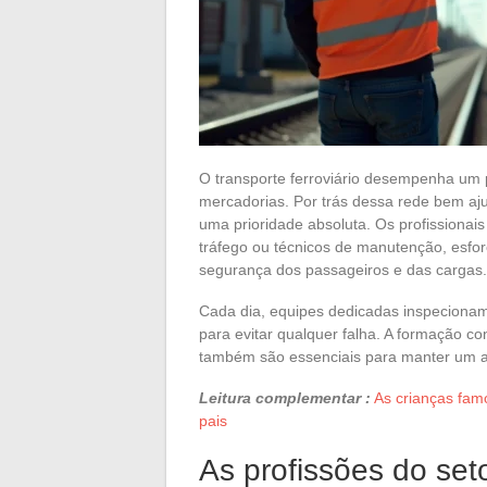
O transporte ferroviário desempenha um p
mercadorias. Por trás dessa rede bem aj
uma prioridade absoluta. Os profissionais
tráfego ou técnicos de manutenção, esfor
segurança dos passageiros e das cargas.
Cada dia, equipes dedicadas inspecionam 
para evitar qualquer falha. A formação c
também são essenciais para manter um alt
Leitura complementar :
As crianças fam
pais
As profissões do seto