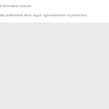
 ferroviária incluem:
ada profissional deve seguir rigorosamente os protocolos
es de formação e atualização são essenciais.
 cultura de segurança dentro das equipes para reforçar a
socorrista do trabalho
ou a implementação de
 musculoesqueléticos
demonstram o compromisso do
o, pela diversidade de suas profissões e pela rigidez de
ssa mobilidade moderna.
salarial
r ao máximo suas noites de cinema online com a Coflix
→