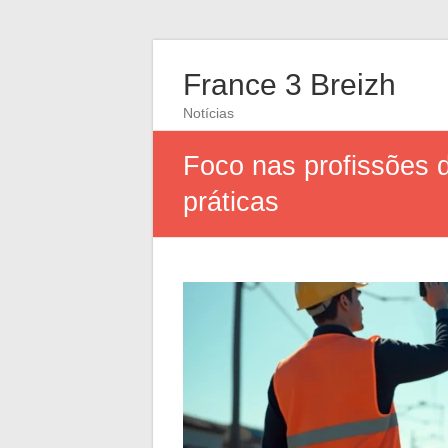
France 3 Breizh
Notícias
Foco nas profissões d
práticas