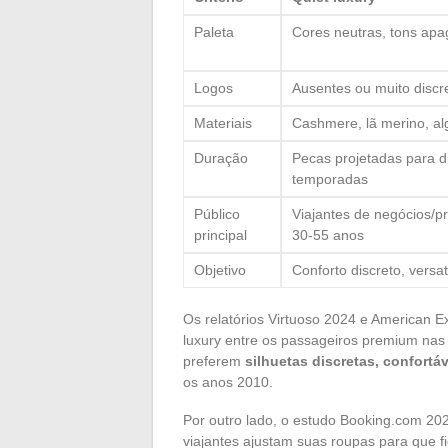
Paleta
Cores neutras, tons ap
Logos
Ausentes ou muito discr
Materiais
Cashmere, lã merino, a
Duração
Pecas projetadas para d
temporadas
Público
Viajantes de negócios/pr
principal
30-55 anos
Objetivo
Conforto discreto, versat
Os relatórios Virtuoso 2024 e American 
luxury entre os passageiros premium nas 
preferem
silhuetas discretas, confortá
os anos 2010.
Por outro lado, o estudo Booking.com 20
viajantes ajustam suas roupas para que 