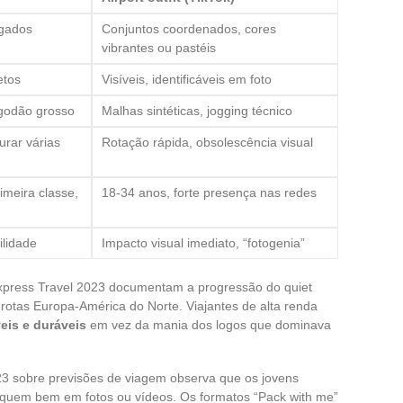
agados
Conjuntos coordenados, cores
vibrantes ou pastéis
etos
Visíveis, identificáveis em foto
lgodão grosso
Malhas sintéticas, jogging técnico
urar várias
Rotação rápida, obsolescência visual
imeira classe,
18-34 anos, forte presença nas redes
ilidade
Impacto visual imediato, “fotogenia”
Express Travel 2023 documentam a progressão do quiet
rotas Europa-América do Norte. Viajantes de alta renda
veis e duráveis
em vez da mania dos logos que dominava
23 sobre previsões de viagem observa que os jovens
fiquem bem em fotos ou vídeos. Os formatos “Pack with me”