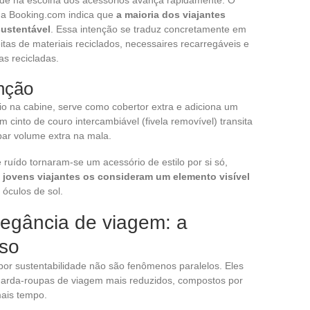
 da Booking.com indica que
a maioria dos viajantes
sustentável
. Essa intenção se traduz concretamente em
as de materiais reciclados, necessaires recarregáveis e
as recicladas.
nção
o na cabine, serve como cobertor extra e adiciona um
 cinto de couro intercambiável (fivela removível) transita
par volume extra na mala.
uído tornaram-se um acessório de estilo por si só,
 jovens viajantes os consideram um elemento visível
 óculos de sol.
legância de viagem: a
rso
por sustentabilidade não são fenômenos paralelos. Eles
arda-roupas de viagem mais reduzidos, compostos por
mais tempo.