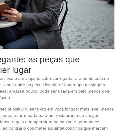
egante: as peças que
er lugar
 estiloso e um viajante sobrecarregado raramente está no
bilidade entre as peças levadas. Uma roupa de viagem
tâneas: amassa pouco, pode ser usada em pelo menos dois
rápido.
reto substitui o jeans cru em voos longos: mais leve, menos
cientemente arrumada para um restaurante ao chegar
denso regula a temperatura na cabine e permanece
, ao contrário dos materiais sintéticos finos que marcam