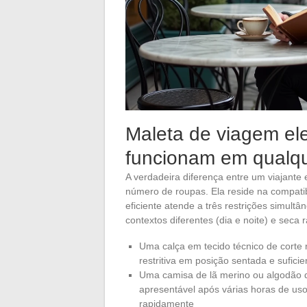
Maleta de viagem el
funcionam em qualqu
A verdadeira diferença entre um viajante
número de roupas. Ela reside na compati
eficiente atende a três restrições simul
contextos diferentes (dia e noite) e seca 
Uma calça em tecido técnico de corte 
restritiva em posição sentada e sufi
Uma camisa de lã merino ou algodão 
apresentável após várias horas de uso
rapidamente