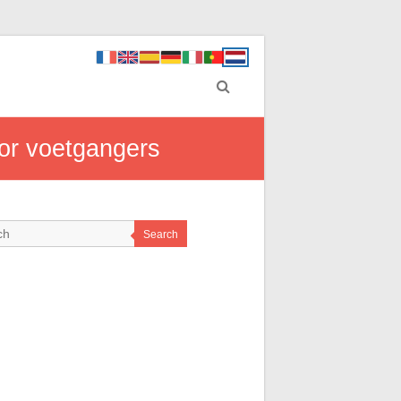
oor voetgangers
Search