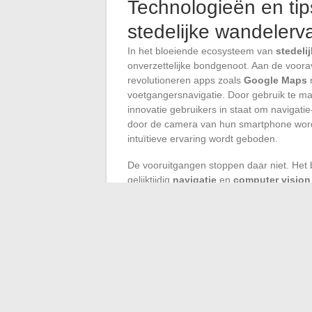
Technologieën en tip
stedelijke wandelerv
In het bloeiende ecosysteem van
stedeli
onverzettelijke bondgenoot. Aan de voora
revolutioneren apps zoals
Google Maps
voetgangersnavigatie. Door gebruik te ma
innovatie gebruikers in staat om navigat
door de camera van hun smartphone wor
intuïtieve ervaring wordt geboden.
De vooruitgangen stoppen daar niet. Het 
gelijktijdig
navigatie
en
computer vision
Dankzij deze opkomende technologieën kun
met bezienswaardigheden, waarschuwing
aanbevelingen voor een soepelere en veili
In de praktijk gaat optimalisatie ook gep
zoals 44tonnes.com, bieden een scala a
comfort en de veiligheid van verplaatsin
reflecterende kleding of apps die zijn ge
onmisbare reisgenoten voor degenen die