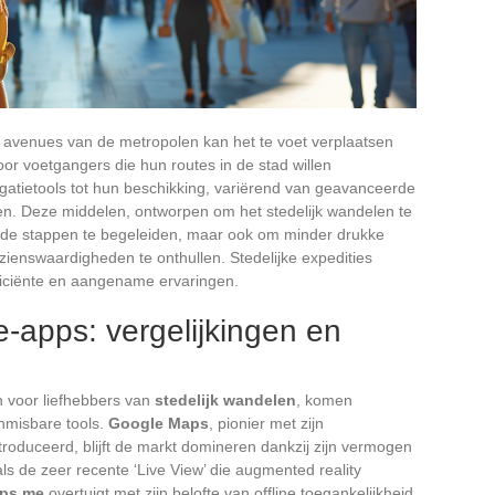
 avenues van de metropolen kan het te voet verplaatsen
or voetgangers die hun routes in de stad willen
igatietools tot hun beschikking, variërend van geavanceerde
ten. Deze middelen, ontworpen om het stedelijk wandelen te
m de stappen te begeleiden, maar ook om minder drukke
zienswaardigheden te onthullen. Stedelijke expedities
ficiënte en aangename ervaringen.
-apps: vergelijkingen en
n voor liefhebbers van
stedelijk wandelen
, komen
nmisbare tools.
Google Maps
, pionier met zijn
roduceerd, blijft de markt domineren dankzij zijn vermogen
ls de zeer recente ‘Live View’ die augmented reality
ps.me
overtuigt met zijn belofte van offline toegankelijkheid