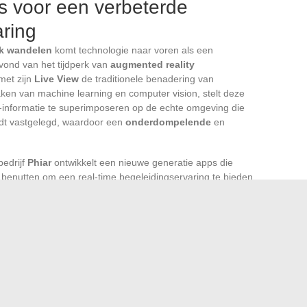
s voor een verbeterde
aring
jk wandelen
komt technologie naar voren als een
vond van het tijdperk van
augmented reality
met zijn
Live View
de traditionele benadering van
ken van machine learning en computer vision, stelt deze
ie-informatie te superimposeren op de echte omgeving die
dt vastgelegd, waardoor een
onderdompelende
en
bedrijf
Phiar
ontwikkelt een nieuwe generatie apps die
benutten om een real-time begeleidingservaring te bieden.
nen voetgangers nu toegang krijgen tot routes verrijkt
en over de omstandigheden in de openbare ruimte en
gere mobiliteit.
aard met meer
concrete tips
. Gespecialiseerde winkels,
an
voetgangersaccessoires
die zijn ontworpen om het
gen te verbeteren. Of het nu gaat om geschikte schoenen,
wijd aan wandelen en recreatie, deze tools worden
wandelen als hun belangrijkste vervoermiddel