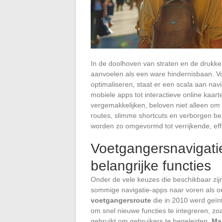
In de doolhoven van straten en de drukke
aanvoelen als een ware hindernisbaan. Vo
optimaliseren, staat er een scala aan nav
mobiele apps tot interactieve online kaar
vergemakkelijken, beloven niet alleen o
routes, slimme shortcuts en verborgen be
worden zo omgevormd tot verrijkende, ef
Voetgangersnavigatie
belangrijke functies
Onder de vele keuzes die beschikbaar zij
sommige navigatie-apps naar voren als o
voetgangersroute
die in 2010 werd geïnt
om snel nieuwe functies te integreren, zoa
gebruikt om gebruikers te begeleiden.
Ma