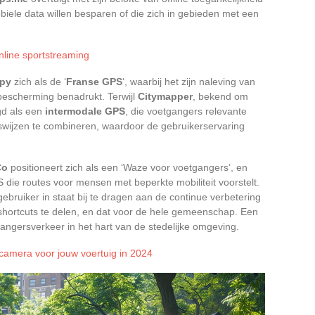
iele data willen besparen of die zich in gebieden met een
nline sportstreaming
py
zich als de ‘
Franse GPS
‘, waarbij het zijn naleving van
escherming benadrukt. Terwijl
Citymapper
, bekend om
igd als een
intermodale GPS
, die voetgangers relevante
rswijzen te combineren, waardoor de gebruikerservaring
Co
positioneert zich als een ‘Waze voor voetgangers’, en
S die routes voor mensen met beperkte mobiliteit voorstelt.
gebruiker in staat bij te dragen aan de continue verbetering
shortcuts te delen, en dat voor de hele gemeenschap. Een
gangersverkeer in het hart van de stedelijke omgeving.
ijcamera voor jouw voertuig in 2024