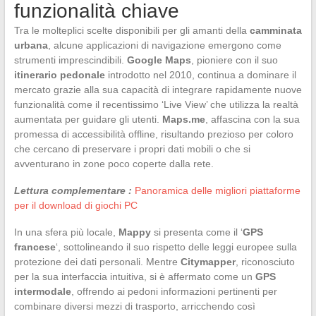
funzionalità chiave
Tra le molteplici scelte disponibili per gli amanti della
camminata
urbana
, alcune applicazioni di navigazione emergono come
strumenti imprescindibili.
Google Maps
, pioniere con il suo
itinerario pedonale
introdotto nel 2010, continua a dominare il
mercato grazie alla sua capacità di integrare rapidamente nuove
funzionalità come il recentissimo ‘Live View’ che utilizza la realtà
aumentata per guidare gli utenti.
Maps.me
, affascina con la sua
promessa di accessibilità offline, risultando prezioso per coloro
che cercano di preservare i propri dati mobili o che si
avventurano in zone poco coperte dalla rete.
Lettura complementare :
Panoramica delle migliori piattaforme
per il download di giochi PC
In una sfera più locale,
Mappy
si presenta come il ‘
GPS
francese
‘, sottolineando il suo rispetto delle leggi europee sulla
protezione dei dati personali. Mentre
Citymapper
, riconosciuto
per la sua interfaccia intuitiva, si è affermato come un
GPS
intermodale
, offrendo ai pedoni informazioni pertinenti per
combinare diversi mezzi di trasporto, arricchendo così