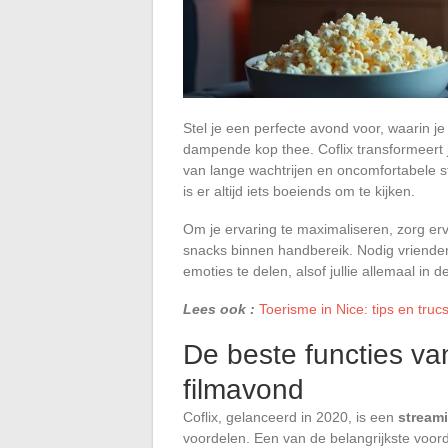
Stel je een perfecte avond voor, waarin j
dampende kop thee. Coflix transformeert
van lange wachtrijen en oncomfortabele st
is er altijd iets boeiends om te kijken.
Om je ervaring te maximaliseren, zorg erv
snacks binnen handbereik. Nodig vrienden
emoties te delen, alsof jullie allemaal in d
Lees ook :
Toerisme in Nice: tips en trucs
De beste functies va
filmavond
Coflix, gelanceerd in 2020, is een
stream
voordelen. Een van de belangrijkste voord