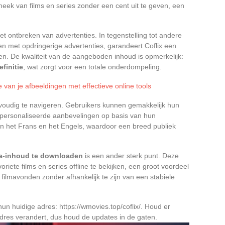
theek van films en series zonder een cent uit te geven, een
et ontbreken van advertenties. In tegenstelling tot andere
en met opdringerige advertenties, garandeert Coflix een
en. De kwaliteit van de aangeboden inhoud is opmerkelijk:
finitie
, wat zorgt voor een totale onderdompeling.
 van je afbeeldingen met effectieve online tools
oudig te navigeren. Gebruikers kunnen gemakkelijk hun
gepersonaliseerde aanbevelingen op basis van hun
 in het Frans en het Engels, waardoor een breed publiek
a-inhoud te downloaden
is een ander sterk punt. Deze
voriete films en series offline te bekijken, een groot voordeel
filmavonden zonder afhankelijk te zijn van een stabiele
hun huidige adres: https://wmovies.top/coflix/. Houd er
dres verandert, dus houd de updates in de gaten.