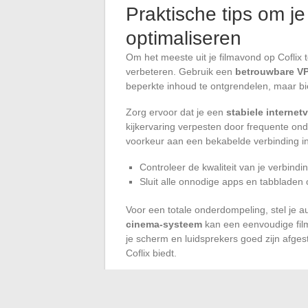
Praktische tips om je 
optimaliseren
Om het meeste uit je filmavond op Coflix t
verbeteren. Gebruik een
betrouwbare V
beperkte inhoud te ontgrendelen, maar bi
Zorg ervoor dat je een
stabiele internet
kijkervaring verpesten door frequente on
voorkeur aan een bekabelde verbinding in 
Controleer de kwaliteit van je verbindi
Sluit alle onnodige apps en tabbladen
Voor een totale onderdompeling, stel je 
cinema-systeem
kan een eenvoudige film
je scherm en luidsprekers goed zijn afge
Coflix biedt.
Wat betreft de wetgeving, wees voorzichtig
gehouden door de
HADOPI
vanwege schen