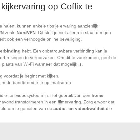
kijkervaring op Coflix te
e halen, kunnen enkele tips je ervaring aanzienlijk
PN
zoals
NordVPN
. Dit stelt je niet alleen in staat om geo-
edt ook een verhoogde online beveiliging.
verbinding
hebt. Een onbetrouwbare verbinding kan je
derbrekingen te veroorzaken. Om dit te voorkomen, geef de
plaats van Wi-Fi wanneer dat mogelijk is.
ng voordat je begint met kijken.
 om de bandbreedte te optimaliseren.
audio- en videosysteem in. Het gebruik van een
home
avond transformeren in een filmervaring. Zorg ervoor dat
steld om te genieten van de
audio- en videokwaliteit
die
. Coflix, hoewel populair in
Frankrijk
, wordt in de gaten
dingen van auteursrechten. De controle op illegale