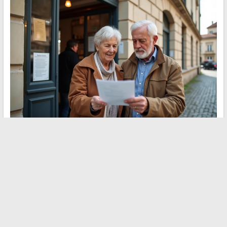
De gemeentelijke hulp van 400 euro blijft een lokale uitkering,
zonder een nationaal uniek loket. De CCAS van de gemeente is
de enige betrouwbare gesprekspartner om de exacte
voorwaarden, termijnen en mogelijkheden voor cumulatie met
andere voorzieningen te kennen. Het voorbereiden van een
compleet dossier bij de eerste indiening blijft de meest directe
manier om administratieve heen en weer te voorkomen.