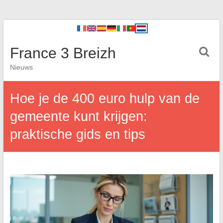
France 3 Breizh
Nieuws
Hoe je de 400 euro hulp van de
gemeente kunt krijgen:
praktische gids en tips