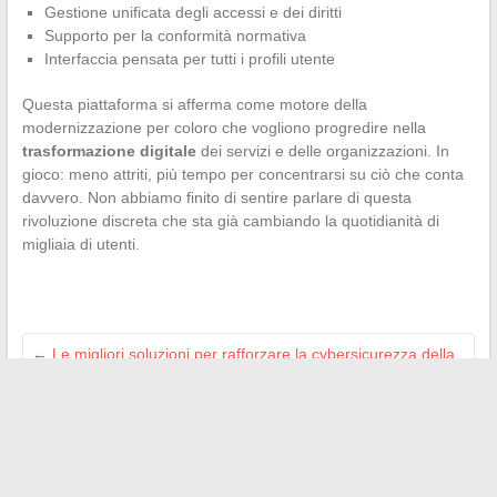
Gestione unificata degli accessi e dei diritti
Supporto per la conformità normativa
Interfaccia pensata per tutti i profili utente
Questa piattaforma si afferma come motore della
modernizzazione per coloro che vogliono progredire nella
trasformazione digitale
dei servizi e delle organizzazioni. In
gioco: meno attriti, più tempo per concentrarsi su ciò che conta
davvero. Non abbiamo finito di sentire parlare di questa
rivoluzione discreta che sta già cambiando la quotidianità di
migliaia di utenti.
←
Le migliori soluzioni per rafforzare la cybersicurezza della
tua azienda nel 2024
I nostri consigli per essere sereni durante i controlli di Pôle
emploi
→