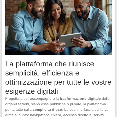
La piattaforma che riunisce
semplicità, efficienza e
ottimizzazione per tutte le vostre
esigenze digitali
Progettata per accompagnare la
trasformazione digitale
delle
organizzazioni, siano esse pubbliche o private, la piattaforma
punta tutto sulla
semplicità d’uso
. La sua interfaccia pulita va
dritta al punto: navigazione chiara, accesso diretto ai servizi