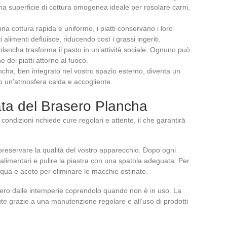
una superficie di cottura omogenea ideale per rosolare carni,
una cottura rapida e uniforme, i piatti conservano i loro
li alimenti defluisce, riducendo così i grassi ingeriti.
lancha trasforma il pasto in un’attività sociale. Ognuno può
 dei piatti attorno al fuoco.
ncha, ben integrato nel vostro spazio esterno, diventa un
o un’atmosfera calda e accogliente.
ta del Brasero Plancha
ondizioni richiede cure regolari e attente, il che garantirà
preservare la qualità del vostro apparecchio. Dopo ogni
ui alimentari e pulire la piastra con una spatola adeguata. Per
acqua e aceto per eliminare le macchie ostinate.
sero dalle intemperie coprendolo quando non è in uso. La
e grazie a una manutenzione regolare e all’uso di prodotti