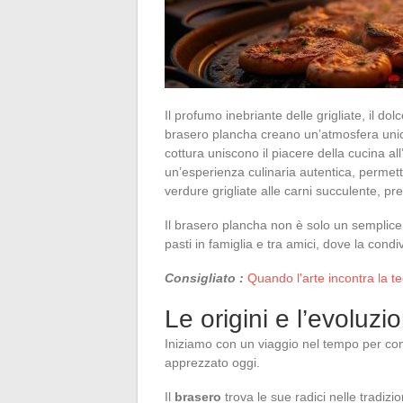
Il profumo inebriante delle grigliate, il d
brasero plancha creano un’atmosfera unica p
cottura uniscono il piacere della cucina al
un’esperienza culinaria autentica, permett
verdure grigliate alle carni succulente, pr
Il brasero plancha non è solo un semplice
pasti in famiglia e tra amici, dove la cond
Consigliato :
Quando l'arte incontra la te
Le origini e l’evoluz
Iniziamo con un viaggio nel tempo per com
apprezzato oggi.
Il
brasero
trova le sue radici nelle tradiz