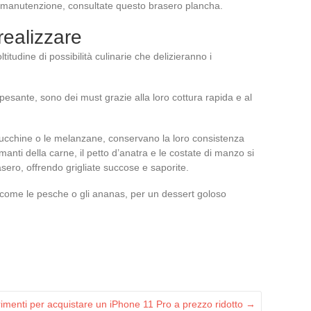
la manutenzione, consultate questo brasero plancha.
 realizzare
itudine di possibilità culinarie che delizieranno i
pesante, sono dei must grazie alla loro cottura rapida e al
 zucchine o le melanzane, conservano la loro consistenza
amanti della carne, il petto d’anatra e le costate di manzo si
sero, offrendo grigliate succose e saporite.
e, come le pesche o gli ananas, per un dessert goloso
imenti per acquistare un iPhone 11 Pro a prezzo ridotto
→