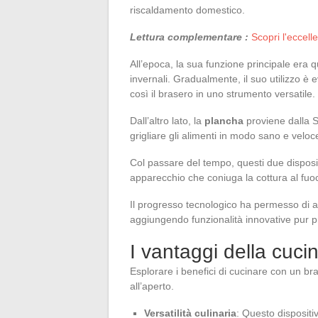
riscaldamento domestico.
Lettura complementare :
Scopri l'eccel
All’epoca, la sua funzione principale era qu
invernali. Gradualmente, il suo utilizzo è 
così il brasero in uno strumento versatile.
Dall’altro lato, la
plancha
proviene dalla Sp
grigliare gli alimenti in modo sano e veloc
Col passare del tempo, questi due disposit
apparecchio che coniuga la cottura al fuoco
Il progresso tecnologico ha permesso di ad
aggiungendo funzionalità innovative pur p
I vantaggi della cuc
Esplorare i benefici di cucinare con un br
all’aperto.
Versatilità culinaria
: Questo dispositi