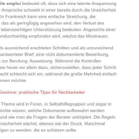
ôle emploi
bedeutet oft, dass sich eine latente Anspannung
er Ansprüche schwebt in einer bereits durch die Unsicherheit
 In Frankreich kann eine einfache Streichung, die
 das als geringfügig angesehen wird, den Verlust des
 lebenswichtigen Unterstützung bedeuten. Angesichts einer
ndurchsichtig empfunden wird, wächst das Misstrauen.
s ausreichend erachteten Schritten und als unzureichend
worteter Brief, eine nicht dokumentierte Bewerbung,
eit zur Berufung: Aussetzung. Während die Kontrollen
sie heute vor allem dazu, sicherzustellen, dass jeder Schritt
acht schleicht sich ein, während die große Mehrheit einfach
winnen möchte.
Gewinne: praktische Tipps für Nachtarbeiter
 Thema wird in Foren, in Selbsthilfegruppen und sogar in
 möchte wissen, welche Dokumente aufbewahrt werden
 und wie man die Fragen der Berater antizipiert. Die Regeln
 Unsicherheit wächst, ebenso wie der Druck. Manchmal
nigen zu wenden, die es schützen sollte.