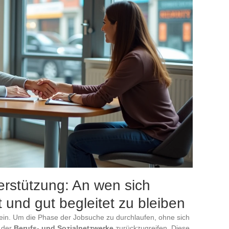
rstützung: An wen sich
 und gut begleitet zu bleiben
llein. Um die Phase der Jobsuche zu durchlaufen, ohne sich
t der
Berufs- und Sozialnetzwerke
zurückzugreifen. Diese