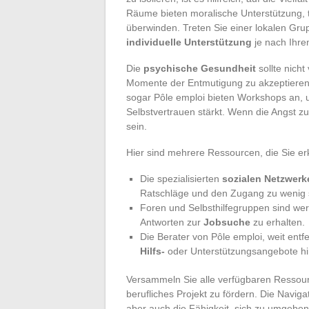
Räume bieten moralische Unterstützung, t
überwinden. Treten Sie einer lokalen Gru
individuelle Unterstützung
je nach Ihre
Die
psychische Gesundheit
sollte nicht
Momente der Entmutigung zu akzeptieren.
sogar Pôle emploi bieten Workshops an, u
Selbstvertrauen stärkt. Wenn die Angst zu
sein.
Hier sind mehrere Ressourcen, die Sie 
Die spezialisierten
sozialen Netzwerk
Ratschläge und den Zugang zu wenig 
Foren und Selbsthilfegruppen sind we
Antworten zur
Jobsuche
zu erhalten.
Die Berater von Pôle emploi, weit ent
Hilfs-
oder Unterstützungsangebote hi
Versammeln Sie alle verfügbaren Ressou
berufliches Projekt zu fördern. Die Navig
aber auch die Fähigkeit, sich zu umgebe