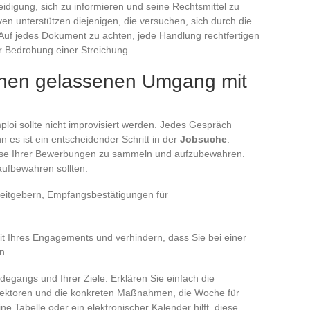
eidigung, sich zu informieren und seine Rechtsmittel zu
ven unterstützen diejenigen, die versuchen, sich durch die
. Auf jedes Dokument zu achten, jede Handlung rechtfertigen
r Bedrohung einer Streichung.
einen gelassenen Umgang mit
loi sollte nicht improvisiert werden. Jedes Gespräch
n es ist ein entscheidender Schritt in der
Jobsuche
.
weise Ihrer Bewerbungen zu sammeln und aufzubewahren.
 aufbewahren sollten:
beitgebern, Empfangsbestätigungen für
it Ihres Engagements und verhindern, dass Sie bei einer
n.
degangs und Ihrer Ziele. Erklären Sie einfach die
Sektoren und die konkreten Maßnahmen, die Woche für
e Tabelle oder ein elektronischer Kalender hilft, diese