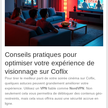
Conseils pratiques pour
optimiser votre expérience de
visionnage sur Coflix
Pour tirer le meilleur parti de votre soirée cinéma sur Coflix,
quelques astuces peuvent grandement améliorer votre
expérience. Utilisez un
VPN
fiable comme
NordVPN
. Non
seulement cela vous permettra de débloquer des contenus géo-
restreints, mais cela vous offrira aussi une sécurité accrue en
ligne.