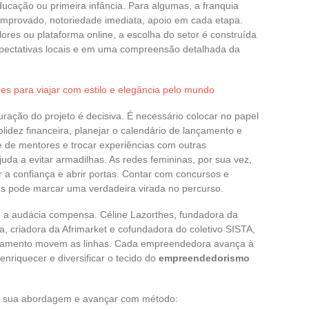
ucação ou primeira infância. Para algumas, a franquia
mprovado, notoriedade imediata, apoio em cada etapa.
 flores ou plataforma online, a escolha do setor é construída
pectativas locais e em uma compreensão detalhada da
ões para viajar com estilo e elegância pelo mundo
turação do projeto é decisiva. É necessário colocar no papel
olidez financeira, planejar o calendário de lançamento e
e de mentores e trocar experiências com outras
da a evitar armadilhas. As redes femininas, por sua vez,
r a confiança e abrir portas. Contar com concursos e
icos pode marcar uma verdadeira virada no percurso.
 a audácia compensa. Céline Lazorthes, fundadora da
, criadora da Afrimarket e cofundadora do coletivo SISTA,
ajamento movem as linhas. Cada empreendedora avança à
nriquecer e diversificar o tecido do
empreendedorismo
ar sua abordagem e avançar com método: