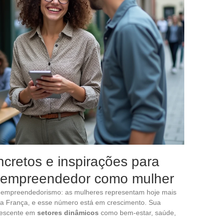
ncretos e inspirações para
to empreendedor como mulher
 empreendedorismo: as mulheres representam hoje mais
na França, e esse número está em crescimento. Sua
rescente em
setores dinâmicos
como bem-estar, saúde,