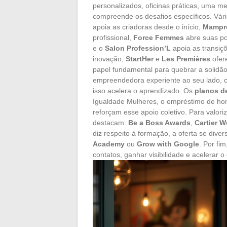
personalizados, oficinas práticas, uma m
compreende os desafios específicos. Vári
apoia as criadoras desde o início,
Mampr
profissional,
Force Femmes
abre suas po
e o
Salon Profession’L
apoia as transiçõ
inovação,
StartHer
e
Les Premières
ofer
papel fundamental para quebrar a solidão
empreendedora experiente ao seu lado, co
isso acelera o aprendizado. Os
planos d
Igualdade Mulheres, o empréstimo de hon
reforçam esse apoio coletivo. Para valori
destacam:
Be a Boss Awards
,
Cartier W
diz respeito à formação, a oferta se diver
Academy
ou
Grow with Google
. Por fi
contatos, ganhar visibilidade e acelerar 