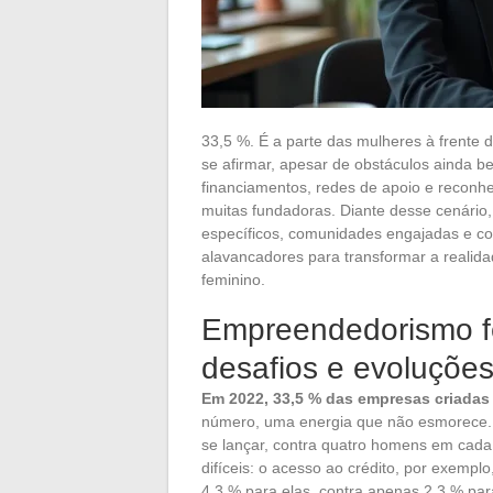
33,5 %. É a parte das mulheres à frente
se afirmar, apesar de obstáculos ainda b
financiamentos, redes de apoio e reconh
muitas fundadoras. Diante desse cenário,
específicos, comunidades engajadas e c
alavancadores para transformar a realida
feminino.
Empreendedorismo fe
desafios e evoluçõe
Em 2022, 33,5 % das empresas criadas
número, uma energia que não esmorece
se lançar, contra quatro homens em cada
difíceis: o acesso ao crédito, por exemp
4,3 % para elas, contra apenas 2,3 % pa