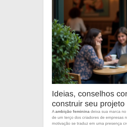
Ideias, conselhos co
construir seu proje
A
ambição feminina
deixa sua marca no
de um terço dos criadores de empresas 
motivação se traduz em uma presença c