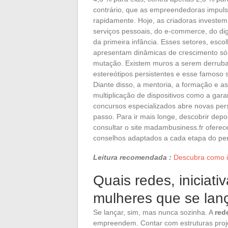
contrário, que as empreendedoras impuls
rapidamente. Hoje, as criadoras investe
serviços pessoais, do e-commerce, do di
da primeira infância. Esses setores, esco
apresentam dinâmicas de crescimento só
mutação. Existem muros a serem derrubado
estereótipos persistentes e esse famoso
Diante disso, a mentoria, a formação e a
multiplicação de dispositivos como a gar
concursos especializados abre novas pers
passo. Para ir mais longe, descobrir depo
consultar o site madambusiness.fr oferec
conselhos adaptados a cada etapa do pe
Leitura recomendada :
Descubra como i
Quais redes, iniciati
mulheres que se la
Se lançar, sim, mas nunca sozinha. A
red
empreendem. Contar com estruturas proje