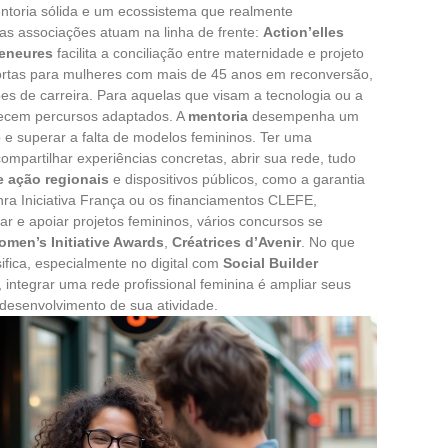
entoria sólida e um ecossistema que realmente
as associações atuam na linha de frente:
Action’elles
eneures
facilita a conciliação entre maternidade e projeto
rtas para mulheres com mais de 45 anos em reconversão,
es de carreira. Para aquelas que visam a tecnologia ou a
ecem percursos adaptados. A
mentoria
desempenha um
 e superar a falta de modelos femininos. Ter uma
mpartilhar experiências concretas, abrir sua rede, tudo
e ação regionais
e dispositivos públicos, como a garantia
ra Iniciativa França ou os financiamentos CLEFE,
zar e apoiar projetos femininos, vários concursos se
omen’s Initiative Awards
,
Créatrices d’Avenir
. No que
sifica, especialmente no digital com
Social Builder
m, integrar uma rede profissional feminina é ampliar seus
o desenvolvimento de sua atividade.