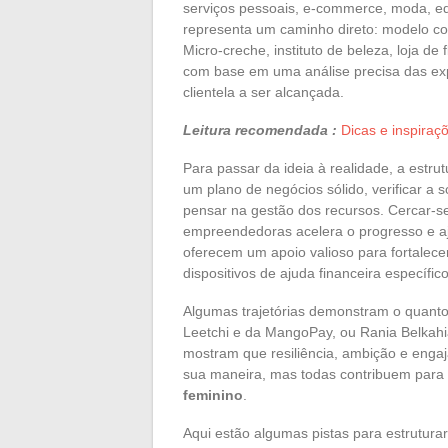
serviços pessoais, e-commerce, moda, ed
representa um caminho direto: modelo co
Micro-creche, instituto de beleza, loja de
com base em uma análise precisa das ex
clientela a ser alcançada.
Leitura recomendada :
Dicas e inspiraç
Para passar da ideia à realidade, a estru
um plano de negócios sólido, verificar a s
pensar na gestão dos recursos. Cercar-s
empreendedoras acelera o progresso e aju
oferecem um apoio valioso para fortalece
dispositivos de ajuda financeira específ
Algumas trajetórias demonstram o quanto
Leetchi e da MangoPay, ou Rania Belkahia
mostram que resiliência, ambição e eng
sua maneira, mas todas contribuem para e
feminino
.
Aqui estão algumas pistas para estrutur