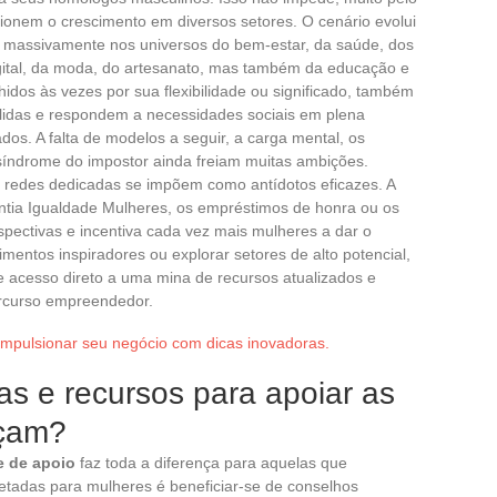
ionem o crescimento em diversos setores. O cenário evolui
m massivamente nos universos do bem-estar, da saúde, dos
gital, da moda, do artesanato, mas também da educação e
lhidos às vezes por sua flexibilidade ou significado, também
lidas e respondem a necessidades sociais em plena
s. A falta de modelos a seguir, a carga mental, os
 síndrome do impostor ainda freiam muitas ambições.
s redes dedicadas se impõem como antídotos eficazes. A
antia Igualdade Mulheres, os empréstimos de honra ou os
pectivas e incentiva cada vez mais mulheres a dar o
imentos inspiradores ou explorar setores de alto potencial,
e acesso direto a uma mina de recursos atualizados e
rcurso empreendedor.
mpulsionar seu negócio com dicas inovadoras.
vas e recursos para apoiar as
nçam?
e de apoio
faz toda a diferença para aquelas que
tadas para mulheres é beneficiar-se de conselhos