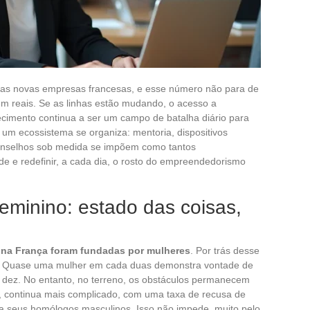
 das novas empresas francesas, e esse número não para de
em reais. Se as linhas estão mudando, o acesso a
ecimento continua a ser um campo de batalha diário para
 um ecossistema se organiza: mentoria, dispositivos
onselhos sob medida se impõem como tantos
de e redefinir, a cada dia, o rosto do empreendedorismo
minino: estado das coisas,
s
 na França foram fundadas por mulheres
. Por trás desse
. Quase uma mulher em cada duas demonstra vontade de
 dez. No entanto, no terreno, os obstáculos permanecem
lo, continua mais complicado, com uma taxa de recusa de
ra seus homólogos masculinos. Isso não impede, muito pelo