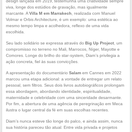
design lançada em 2019, testemunha uma criatividade sempre
viva, longe dos estúdios de gravação, mas igualmente
marcante. A
Villa M em Marrakech
, realizada com Manuel
Volmar e Orbis Architecture, é um exemplo: uma estética ao
mesmo tempo limpa e acolhedora, reflexo de uma vida
escolhida.
Seu lado solidário se expressa através do
Big Up Project
, um
compromisso no terreno no Mali, Marrocos, Níger, Mayotte e
Comores. Longe do brilho do star-system, Diam’s privilegia a
ação concreta, fiel às suas convicções.
A apresentação do documentário
Salam
em Cannes em 2022
marcou uma etapa adicional: a vontade de entregar um relato
pessoal, sem filtros. Seus dois livros autobiográficos prolongam
essa abordagem, abordando identidade, espiritualidade,
maternidade e celebridade com uma sinceridade desarmante.
Por fim, a abertura de uma agência de peregrinação em Meca
ilustra o lugar central da fé em suas escolhas recentes.
Diam’s nunca esteve tão longe do palco, e ainda assim, nunca
sua história pareceu tão atual. Entre vida privada e projetos