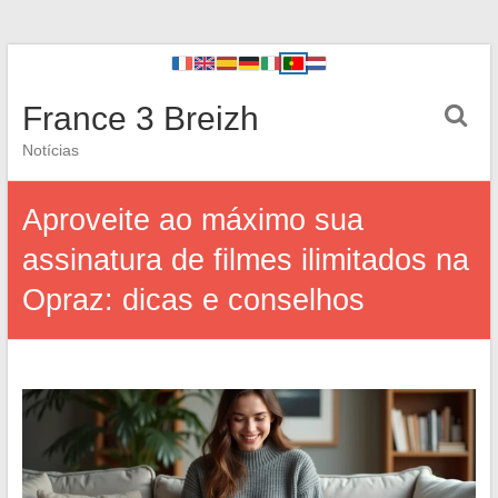
France 3 Breizh
Notícias
Aproveite ao máximo sua
assinatura de filmes ilimitados na
Opraz: dicas e conselhos