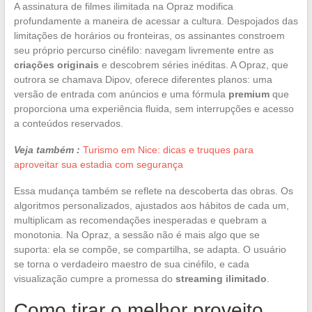
A assinatura de filmes ilimitada na Opraz modifica
profundamente a maneira de acessar a cultura. Despojados das
limitações de horários ou fronteiras, os assinantes constroem
seu próprio percurso cinéfilo: navegam livremente entre as
criações originais
e descobrem séries inéditas. A Opraz, que
outrora se chamava Dipov, oferece diferentes planos: uma
versão de entrada com anúncios e uma fórmula
premium
que
proporciona uma experiência fluida, sem interrupções e acesso
a conteúdos reservados.
Veja também :
Turismo em Nice: dicas e truques para
aproveitar sua estadia com segurança
Essa mudança também se reflete na descoberta das obras. Os
algoritmos personalizados, ajustados aos hábitos de cada um,
multiplicam as recomendações inesperadas e quebram a
monotonia. Na Opraz, a sessão não é mais algo que se
suporta: ela se compõe, se compartilha, se adapta. O usuário
se torna o verdadeiro maestro de sua cinéfilo, e cada
visualização cumpre a promessa do
streaming ilimitado
.
Como tirar o melhor proveito