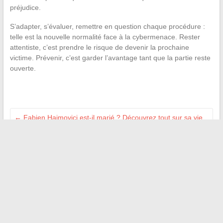
préjudice.
S’adapter, s’évaluer, remettre en question chaque procédure :
telle est la nouvelle normalité face à la cybermenace. Rester
attentiste, c’est prendre le risque de devenir la prochaine
victime. Prévenir, c’est garder l’avantage tant que la partie reste
ouverte.
←
Fabien Haimovici est-il marié ? Découvrez tout sur sa vie
privée et sentimentale
Découvrez la plateforme innovante pour simplifier la gestion
de vos services numériques
→
Recherche