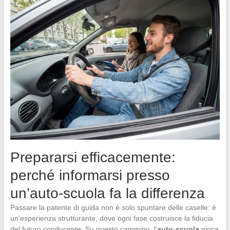
Prepararsi efficacemente:
perché informarsi presso
un’auto-scuola fa la differenza
Passare la patente di guida non è solo spuntare delle caselle: è
un’esperienza strutturante, dove ogni fase costruisce la fiducia
del futuro conducente. Su questo cammino, l’
auto-scuola
gioca