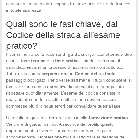
conducenti responsabili, capaci di muoversi sulle strade francesi
in totale sicurezza.
Quali sono le fasi chiave, dal
Codice della strada all’esame
pratico?
Il cammino verso la
patente di guida
si organizza attorno a due
assi: la
fase teorica
e la
fase pratica
. Fin dall’iscrizione, il
candidato entra in un processo di apprendimento strutturato.
Tutto inizia con la
preparazione al Codice della strada
,
passaggio obbligato. Per diverse settimane, i futuri conducenti si
familiarizzano con la normativa, la segnaletica e le regole da
rispettare quotidianamente. L’esame del codice consiste in
quaranta domande a scelta multipla: non devono essere
commesse più di cinque errori per convalidare questa fase.
Una volta acquisita la
teoria
, si passa alla
formazione pratica
.
Venti ore di guida, minimo. A seconda dei profili, questo
apprendimento avviene in auto-scuola o tramite guida
accompagnata. Ogni lezione mira a rafforzare la gestione del