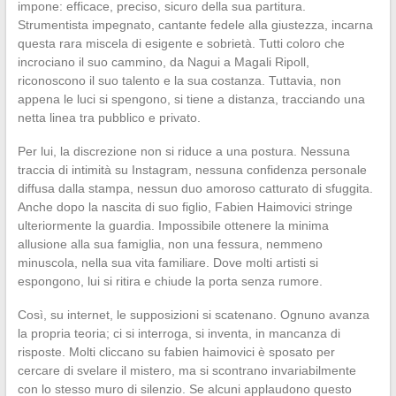
impone: efficace, preciso, sicuro della sua partitura.
Strumentista impegnato, cantante fedele alla giustezza, incarna
questa rara miscela di esigente e sobrietà. Tutti coloro che
incrociano il suo cammino, da Nagui a Magali Ripoll,
riconoscono il suo talento e la sua costanza. Tuttavia, non
appena le luci si spengono, si tiene a distanza, tracciando una
netta linea tra pubblico e privato.
Per lui, la discrezione non si riduce a una postura. Nessuna
traccia di intimità su Instagram, nessuna confidenza personale
diffusa dalla stampa, nessun duo amoroso catturato di sfuggita.
Anche dopo la nascita di suo figlio, Fabien Haimovici stringe
ulteriormente la guardia. Impossibile ottenere la minima
allusione alla sua famiglia, non una fessura, nemmeno
minuscola, nella sua vita familiare. Dove molti artisti si
espongono, lui si ritira e chiude la porta senza rumore.
Così, su internet, le supposizioni si scatenano. Ognuno avanza
la propria teoria; ci si interroga, si inventa, in mancanza di
risposte. Molti cliccano su fabien haimovici è sposato per
cercare di svelare il mistero, ma si scontrano invariabilmente
con lo stesso muro di silenzio. Se alcuni applaudono questo