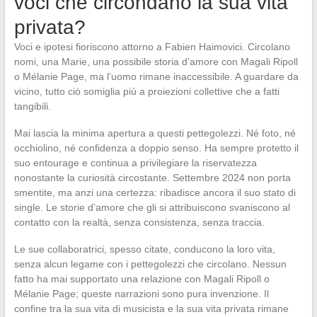
voci che circondano la sua vita
privata?
Voci e ipotesi fioriscono attorno a Fabien Haimovici. Circolano
nomi, una Marie, una possibile storia d’amore con Magali Ripoll
o Mélanie Page, ma l’uomo rimane inaccessibile. A guardare da
vicino, tutto ciò somiglia più a proiezioni collettive che a fatti
tangibili.
Mai lascia la minima apertura a questi pettegolezzi. Né foto, né
occhiolino, né confidenza a doppio senso. Ha sempre protetto il
suo entourage e continua a privilegiare la riservatezza
nonostante la curiosità circostante. Settembre 2024 non porta
smentite, ma anzi una certezza: ribadisce ancora il suo stato di
single. Le storie d’amore che gli si attribuiscono svaniscono al
contatto con la realtà, senza consistenza, senza traccia.
Le sue collaboratrici, spesso citate, conducono la loro vita,
senza alcun legame con i pettegolezzi che circolano. Nessun
fatto ha mai supportato una relazione con Magali Ripoll o
Mélanie Page; queste narrazioni sono pura invenzione. Il
confine tra la sua vita di musicista e la sua vita privata rimane