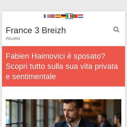
France 3 Breizh
Attualità
Fabien Haimovici è sposato?
Scopri tutto sulla sua vita privata
e sentimentale