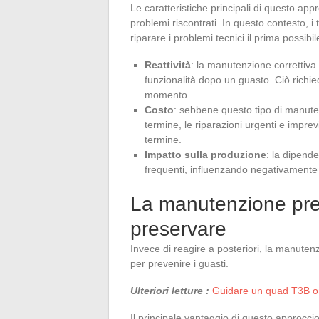
Le caratteristiche principali di questo app
problemi riscontrati. In questo contesto, 
riparare i problemi tecnici il prima possibil
Reattività
: la manutenzione correttiva 
funzionalità dopo un guasto. Ciò richie
momento.
Costo
: sebbene questo tipo di manut
termine, le riparazioni urgenti e impr
termine.
Impatto sulla produzione
: la dipende
frequenti, influenzando negativamente l
La manutenzione prev
preservare
Invece di reagire a posteriori, la manutenz
per prevenire i guasti.
Ulteriori letture :
Guidare un quad T3B om
Il principale vantaggio di questo approccio