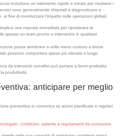
roccio includono un intervento rapido e mirato per risolvere i
i tecnici sono generalmente chiamati a diagnosticare e
e, al fine di minimizzare l’impatto sulle operazioni globali.
implica una risposta immediata per ripristinare le
de spesso un team pronto a intervenire in qualsiasi
enzione possa sembrare a volte meno costoso a breve
eviste possono comportare spese più elevate a lungo
nza da interventi correttivi può portare a fermi produttivi
a produttività.
entiva: anticipare per meglio
ione preventiva si concentra su azioni pianificate e regolari
ologato: condizioni, patente e regolamenti da conoscere
 risiede nella sua capacità di anticipare i problemi prima