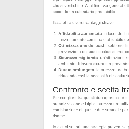
che si verifichino. A tal fine, vengono effet
secondo un calendario prestabilito.
Essa offre diversi vantaggi chiave:
Affidabilità aumentata
: riducendo il 
funzionamento continuo e affidabile del
Ottimizzazione dei costi
: sebbene l’i
prevenzione di guasti costosi si traduc
Sicurezza migliorata
: un’attenzione r
ambiente di lavoro sicuro e a prevenire 
Durata prolungata
: le attrezzature b
riducendo così la necessità di sostituzi
Confronto e scelta tr
Per scegliere tra questi due approcci, è e
organizzazione e i tipi di attrezzature uti
combinazione di queste due strategie per m
risorse.
In alcuni settori, una strategia preventiva