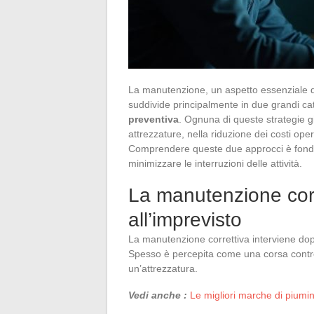
La manutenzione, un aspetto essenziale del
suddivide principalmente in due grandi ca
preventiva
. Ognuna di queste strategie gi
attrezzature, nella riduzione dei costi oper
Comprendere queste due approcci è fondam
minimizzare le interruzioni delle attività.
La manutenzione corr
all’imprevisto
La manutenzione correttiva interviene dop
Spesso è percepita come una corsa contro 
un’attrezzatura.
Vedi anche :
Le migliori marche di piumin