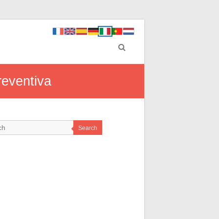
reventiva
Search