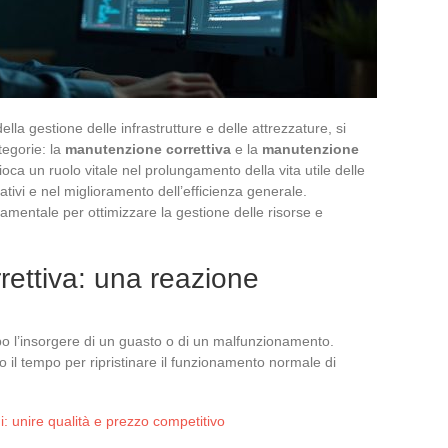
la gestione delle infrastrutture e delle attrezzature, si
tegorie: la
manutenzione correttiva
e la
manutenzione
oca un ruolo vitale nel prolungamento della vita utile delle
ativi e nel miglioramento dell’efficienza generale.
entale per ottimizzare la gestione delle risorse e
ettiva: una reazione
o l’insorgere di un guasto o di un malfunzionamento.
il tempo per ripristinare il funzionamento normale di
i: unire qualità e prezzo competitivo