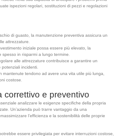
tuate ispezioni regolari, sostituzioni di pezzi e regolazioni
rischio di guasto, la manutenzione preventiva assicura un
le attrezzature.
nvestimento iniziale possa essere più elevato, la
e spesso in risparmi a lungo termine.
egolare alle attrezzature contribuisce a garantire un
potenziali incidenti.
en mantenute tendono ad avere una vita utile più lunga,
oni costose.
a correttivo e preventivo
ssenziale analizzare le esigenze specifiche della propria
lizzate. Un’azienda può trarre vantaggio da una
assimizzare l’efficienza e la sostenibilità delle proprie
 potrebbe essere privilegiata per evitare interruzioni costose,