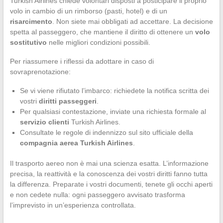
Turkish Airlines chiede volontari disposti a posticipare il proprio
volo in cambio di un rimborso (pasti, hotel) e di un
risarcimento
. Non siete mai obbligati ad accettare. La decisione
spetta al passeggero, che mantiene il diritto di ottenere un
volo
sostitutivo
nelle migliori condizioni possibili.
Per riassumere i riflessi da adottare in caso di
sovraprenotazione:
Se vi viene rifiutato l’imbarco: richiedete la notifica scritta dei
vostri
diritti passeggeri
.
Per qualsiasi contestazione, inviate una richiesta formale al
servizio clienti
Turkish Airlines.
Consultate le regole di indennizzo sul sito ufficiale della
compagnia aerea Turkish Airlines
.
Il trasporto aereo non è mai una scienza esatta. L’informazione
precisa, la reattività e la conoscenza dei vostri diritti fanno tutta
la differenza. Preparate i vostri documenti, tenete gli occhi aperti
e non cedete nulla: ogni passeggero avvisato trasforma
l’imprevisto in un’esperienza controllata.