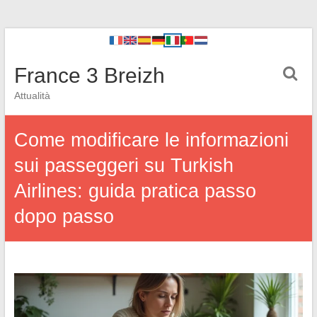
France 3 Breizh
Attualità
Come modificare le informazioni
sui passeggeri su Turkish
Airlines: guida pratica passo
dopo passo