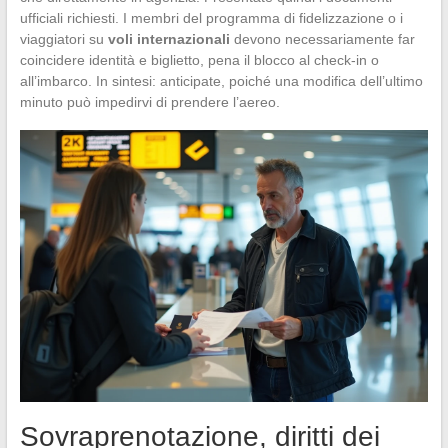
ufficiali richiesti. I membri del programma di fidelizzazione o i
viaggiatori su
voli internazionali
devono necessariamente far
coincidere identità e biglietto, pena il blocco al check-in o
all’imbarco. In sintesi: anticipate, poiché una modifica dell’ultimo
minuto può impedirvi di prendere l’aereo.
Sovraprenotazione, diritti dei