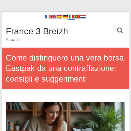
France 3 Breizh
Attualità
Come distinguere una vera borsa
Eastpak da una contraffazione:
consigli e suggerimenti