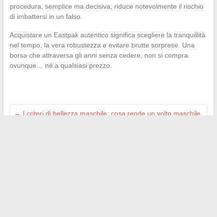
procedura, semplice ma decisiva, riduce notevolmente il rischio
di imbattersi in un falso.
Acquistare un Eastpak autentico significa scegliere la tranquillità
nel tempo, la vera robustezza e evitare brutte sorprese. Una
borsa che attraversa gli anni senza cedere, non si compra
ovunque… né a qualsiasi prezzo.
←
I criteri di bellezza maschile: cosa rende un volto maschile
attraente oggi
Come accedere a Basic Fit senza carta: trucchi, codice QR e
consigli pratici
→
Search