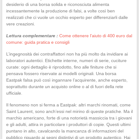
desiderio di una borsa solida e riconosciuta alimenta
incessantemente la produzione di falsi, a volte così ben
realizzati che ci vuole un occhio esperto per differenziarli dalle
vere creazioni.
Lettura complementare :
Come ottenere l'aiuto di 400 euro dal
comune: guida pratica e consigli
L’ingegnosità dei contraffattori non ha più molto da invidiare ai
laboratori autentici. Etichette interne, numeri di serie, cuciture
curate: ogni dettaglio è riprodotto, fino alle finiture che si
pensava fossero riservate ai modelli originali. Una borsa
Eastpak falsa può così ingannare l’acquirente, anche esperto,
soprattutto durante un acquisto online o al di fuori della rete
ufficiale.
Il fenomeno non si ferma a Eastpak: altri marchi rinomati, come
Saint Laurent, sono anch’essi nel mirino di queste pratiche. Ma il
marchio americano, forte di una notorietà massiccia tra i giovani
e gli adulti, attira in particolare i produttori di copie. Questi ultimi
puntano in alto, cavalcando la mancanza di informazioni del
pubblico riguardo ai segni distintivi di un prodotto autentico. Hai