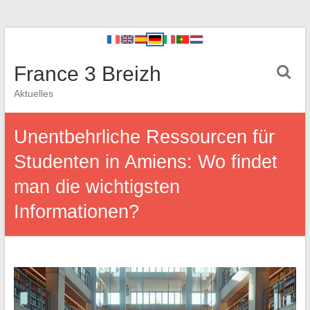
France 3 Breizh
Aktuelles
Unentbehrliche Ressourcen für
Studenten in Amiens: Wo findet
man die wichtigsten
Informationen?