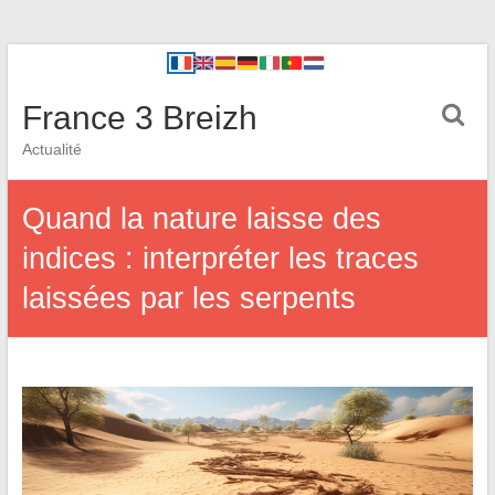
France 3 Breizh
Actualité
Quand la nature laisse des
indices : interpréter les traces
laissées par les serpents